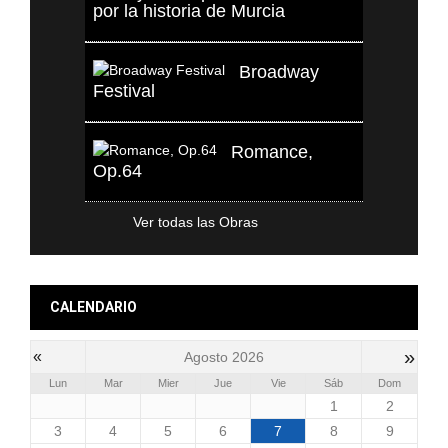
por la historia de Murcia
Broadway
Festival
Romance,
Op.64
Ver todas las Obras
CALENDARIO
»
«
Agosto 2026
Lun
Mar
Mier
Jue
Vie
Sáb
Dom
1
2
3
4
5
6
7
8
9