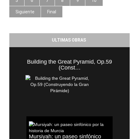
5
6
7
8
9
10
Siguiente
Final
ULTIMAS OBRAS
Building the Great Pyramid, Op.59
(Const…
Mursiyah: un paseo sinfónico