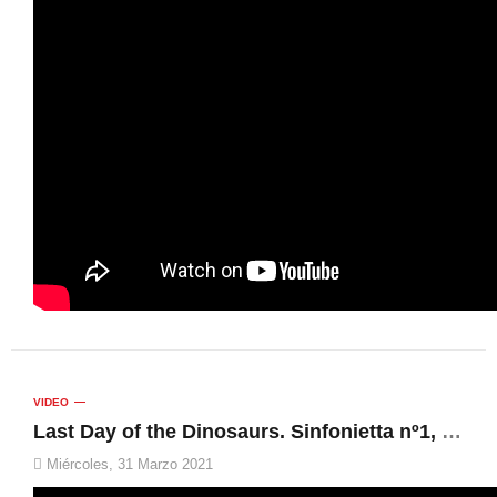
VIDEO
Last Day of the Dinosaurs. Sinfonietta nº1, Op.63 | C.I.M. La Armónica de Buñol, José Tello
Miércoles, 31 Marzo 2021