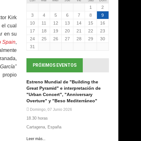
1
2
3
4
5
6
7
8
9
tor Kirk
10
11
12
13
14
15
16
 el cual
17
18
19
20
21
22
23
ar en su
24
25
26
27
28
29
30
to Spain
,
31
calmente
Granada,
PRÓXIMOS EVENTOS
 García"
 propio
Estreno Mundial de "Building the
Great Pyramid" e interpretación de
"Urban Concert", "Anniversary
Overture" y "Beso Mediterráneo"
Domingo, 07 Junio 2026
18.30 horas
Cartagena, España
Leer más...