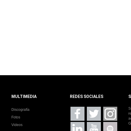
MULTIMEDIA
REDES SOCIALES
S
S
Discografía
r
Fotos
a
G
Videos