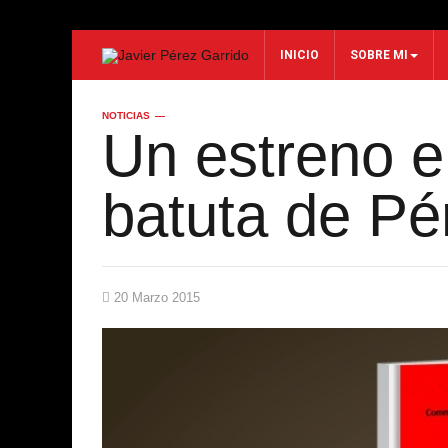
INICIO
SOBRE MI
BUSCAR
NOTICIAS
Un estreno e
Buscar...
batuta de Pé
20 Marzo 2015