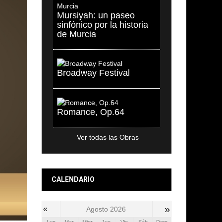
Mursiyah: un paseo
sinfónico por la historia
de Murcia
Broadway Festival
Romance, Op.64
Ver todas las Obras
CALENDARIO
»
«
Agosto 2026
Lun
Mar
Mier
Jue
Vie
Sáb
Dom