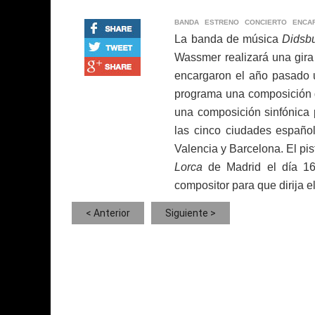
BANDA
ESTRENO
CONCIERTO
ENCA
La banda de música
Didsb
Wassmer realizará una gira 
encargaron el año pasado u
programa una composición d
una composición sinfónica 
las cinco ciudades español
Valencia y Barcelona. El pis
Lorca
de Madrid el día 16
compositor para que dirija e
< Anterior
Siguiente >