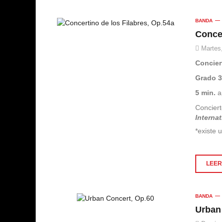
BANDA
Concer
Martes,
Concier
Grado 
5 min.
a
Concier
Interna
*existe 
LEER 
BANDA
Urban