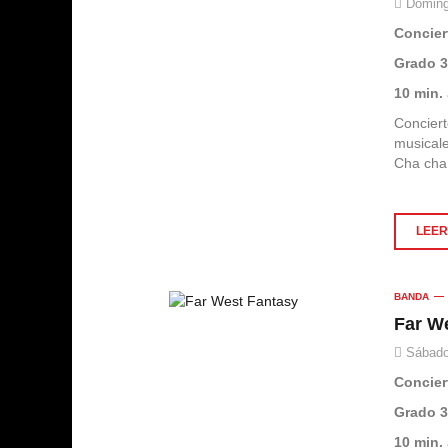
Doming
Concier
Grado 
10 min.
Concier
musical
Cha cha
LEER 
BANDA
Far W
Sábado
Concier
Grado 
10 min.