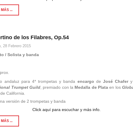
MÁS ...
tino de los Filabres, Op.54
, 28 Febrero 2015
to / Solista y banda
3
prox.
to andaluz para 4* trompetas y banda
encargo
de
José Chafer
y
tional Trumpet Guild
, premiado con la
Medalla de Plata
en los
Glob
de California.
una versión de 2 trompetas y banda
Click aquí para escuchar y más info.
MÁS ...