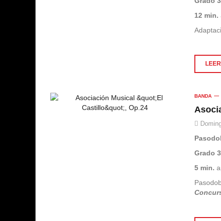
Grado 
12 min.
Adaptaci
LEER 
BANDA
Asocia
Doming
Pasodo
Grado 
5 min.
a
Pasodo
Concur