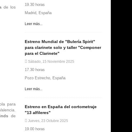
19.30 horas
a
de los
Madrid, España
Leer más...
Estreno Mundial de "Bulería Spirit"
para clarinete solo y taller "Componer
para el Clarinete"
Sábado, 15 Noviembre 2025
17.30 horas
Pozo Estrecho, España
Leer más...
ola para
Estreno en España del cortometraje
alencia.
"13 alfileres"
inds
de
Jueves, 23 Octubre 2025
19.00 horas