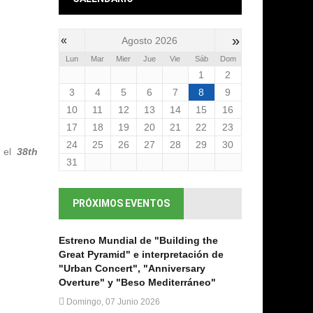
»
«
Agosto 2026
Lun
Mar
Mier
Jue
Vie
Sáb
Dom
1
2
3
4
5
6
7
8
9
10
11
12
13
14
15
16
17
18
19
20
21
22
23
24
25
26
27
28
29
30
 el
38th
31
PRÓXIMOS EVENTOS
Estreno Mundial de "Building the
Great Pyramid" e interpretación de
"Urban Concert", "Anniversary
Overture" y "Beso Mediterráneo"
Domingo, 07 Junio 2026