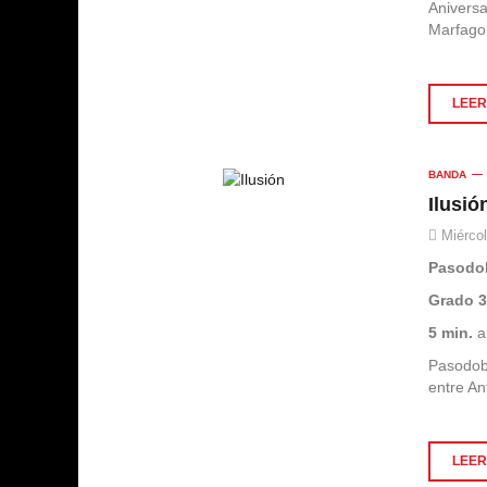
Anivers
Marfago
LEER 
BANDA
Ilusió
Miércol
Pasodo
Grado 
5 min.
a
Pasodob
entre An
LEER 