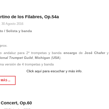
tino de los Filabres, Op.54a
 30 Agosto 2016
to / Solista y banda
3
prox.
to andaluz para 2* trompetas y banda
encargo
de
José Chafer
y
tional Trumpet Guild
,
Michigan
(
USA
).
una versión de 4 trompetas y banda
Click aquí para escuchar y más info.
MÁS ...
 Concert, Op.60