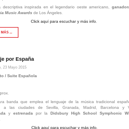
a descriptiva inspirada en el legendario oeste americano,
ganador
ia Music Awards
de Los Ángeles.
Click aquí para escuchar y más info.
MÁS ...
aje por España
, 23 Mayo 2015
to / Suite Española
3
prox.
ara banda que emplea el lenguaje de la música tradicional españ
ir a las ciudades de Sevilla, Granada, Madrid, Barcelona y V
ada
y
estrenada
por la
Didsbury High School Symphonic W
.
Click aquí para escuchar y más info.