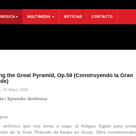
MUSICA
MULTIMEDIA
NOTICIAS
CONTACTO
ing the Great Pyramid, Op.59 (Construyendo la Gran
ide)
, 02 Mayo 2026
to / Episodio Sinfónico
3
prox.
o sinfónico que nos invita a viajar al Antiguo Egipto para prese
cción de la Gran Pirámide de Keops en Guiza. Obra conmemorativ