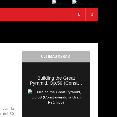
ULTIMAS OBRAS
Building the Great
Pyramid, Op.59 (Const…
nciar la
a del 30