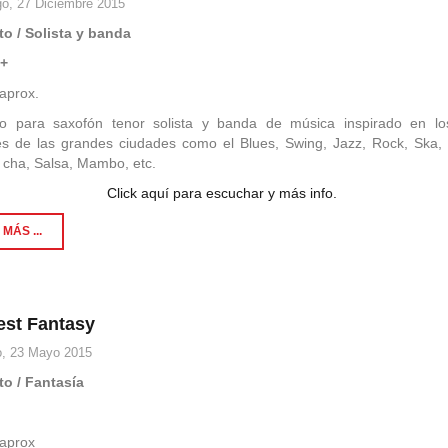
o, 27 Diciembre 2015
to / Solista y banda
3+
aprox.
to para saxofón tenor solista y banda de música inspirado en los
es de las grandes ciudades como el Blues, Swing, Jazz, Rock, Ska,
 cha, Salsa, Mambo, etc.
Click aquí para escuchar y más info.
MÁS ...
est Fantasy
, 23 Mayo 2015
to / Fantasía
3
aprox