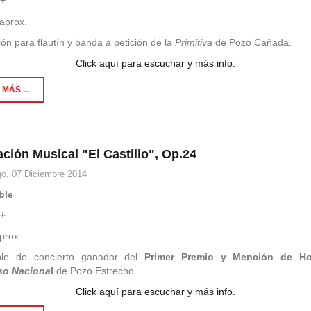
3+
aprox.
ón para flautín y banda a petición de la
Primitiva
de Pozo Cañada.
Click aquí para escuchar y más info.
MÁS ...
ción Musical "El Castillo", Op.24
o, 07 Diciembre 2014
ble
3+
prox.
ble de concierto ganador del
Primer Premio y Mención de Ho
so Naciona
l
de Pozo Estrecho.
Click aquí para escuchar y más info.