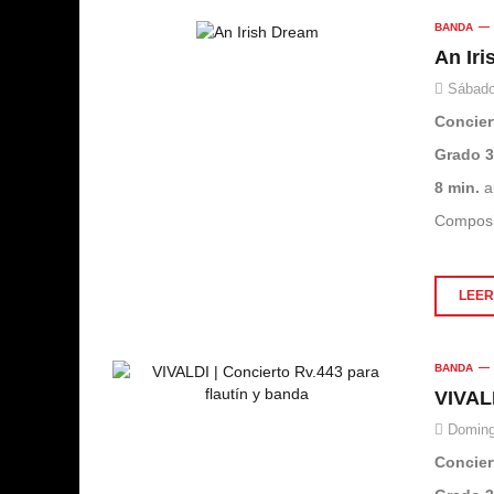
BANDA
An Ir
Sábado
Concier
Grado 
8 min.
a
Composic
LEER 
BANDA
VIVALD
Doming
Concier