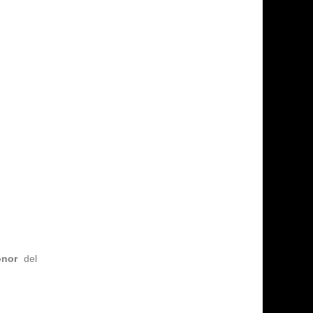
nor
del