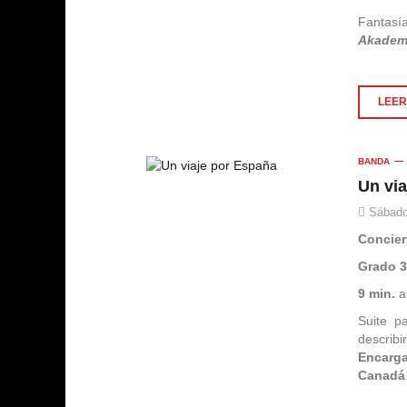
Fantasí
Akadem
LEER 
BANDA
Un vi
Sábado
Concier
Grado 
9 min.
a
Suite p
describ
Encarg
Canadá