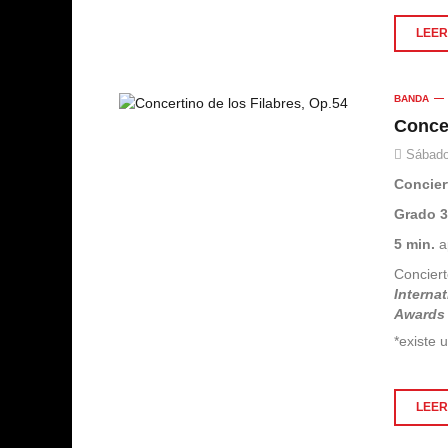
LEER 
BANDA
Concer
Sábado
Concier
Grado 
5 min.
a
Concier
Interna
Awards
*existe 
LEER 