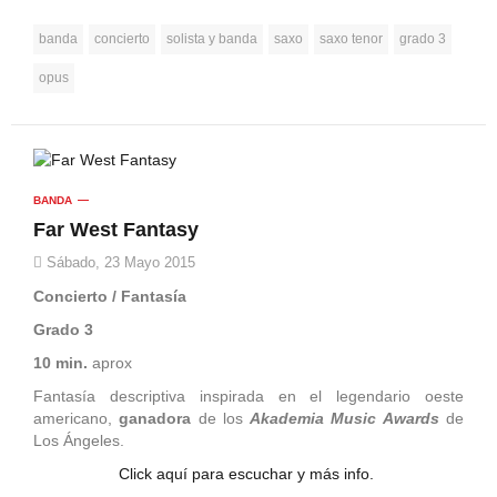
banda
concierto
solista y banda
saxo
saxo tenor
grado 3
opus
BANDA
Far West Fantasy
Sábado, 23 Mayo 2015
Concierto / Fantasía
Grado 3
10 min.
aprox
Fantasía descriptiva inspirada en el legendario oeste
americano,
ganadora
de los
Akademia Music Awards
de
Los Ángeles.
Click aquí para escuchar y más info.