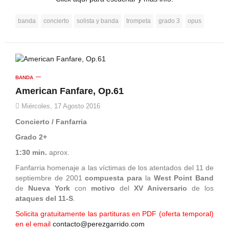
banda
concierto
solista y banda
trompeta
grado 3
opus
BANDA
American Fanfare, Op.61
Miércoles, 17 Agosto 2016
Concierto / Fanfarria
Grado 2+
1:30 min.
aprox.
Fanfarria homenaje a las víctimas de los atentados del 11 de
septiembre de 2001
compuesta para
la
West Point Band
de
Nueva York
con
motivo
del
XV Aniversario
de los
ataques del 11-S
.
Solicita gratuitamente las partituras en PDF (oferta temporal)
en el email
contacto@perezgarrido.com