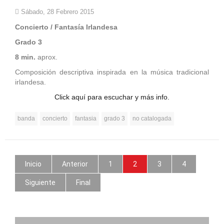
Sábado, 28 Febrero 2015
Concierto / Fantasía Irlandesa
Grado 3
8 min.
aprox.
Composición descriptiva inspirada en la música tradicional
irlandesa.
Click aquí para escuchar y más info.
banda
concierto
fantasia
grado 3
no catalogada
Inicio
Anterior
1
2
3
4
Siguiente
Final