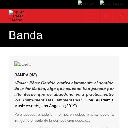
Banda
BUSCAR
Buscar...
BANDA (43)
"Javier Pérez Garrido cultiva claramente el sentido
de lo fantástico, algo que muchos han pasado por
alto desde que se abandonó esta práctica entre
los instrumentistas ambientales"
.
The Akademia
Music Awards, Los Ángeles (2019)
Para acceder a toda la información debes pinchar sobre la
imagen
o el título
de la composición deseada.