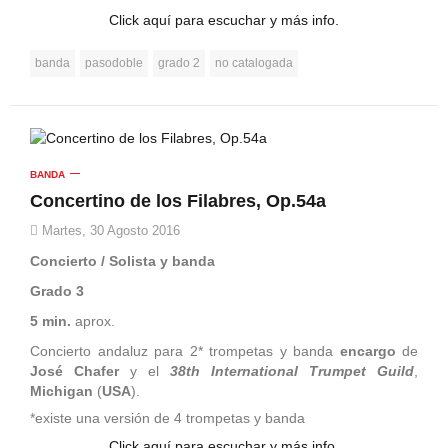
Click aquí para escuchar y más info.
banda
pasodoble
grado 2
no catalogada
BANDA
Concertino de los Filabres, Op.54a
Martes, 30 Agosto 2016
Concierto / Solista y banda
Grado 3
5 min.
aprox.
Concierto andaluz para 2* trompetas y banda
encargo
de
José Chafer
y el
38th International Trumpet Guild
,
Michigan
(
USA
).
*existe una versión de 4 trompetas y banda
Click aquí para escuchar y más info.